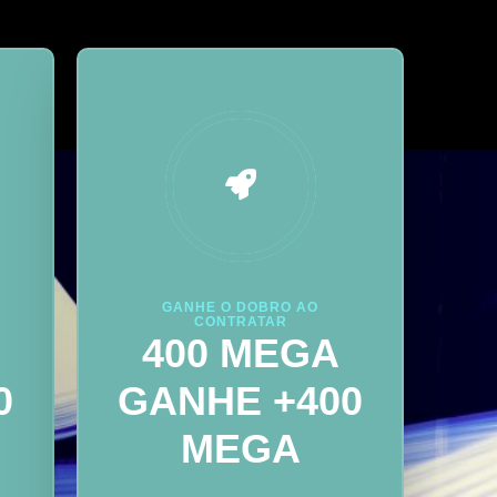
GANHE O DOBRO AO
CONTRATAR
400 MEGA
0
GANHE +400
MEGA