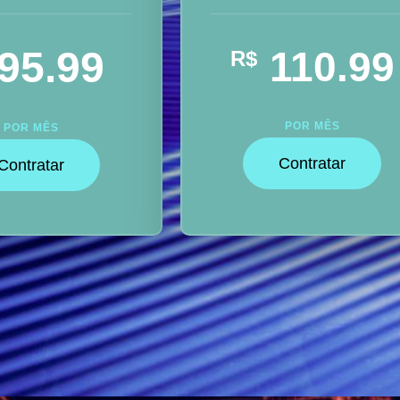
95.99
110.99
R$
POR MÊS
POR MÊS
Contratar
Contratar