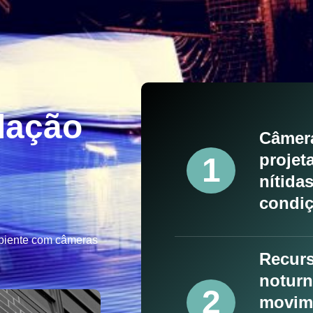
alação
Câmera
projet
1
nítida
condiç
mbiente com câmeras
Recurs
noturn
2
movime