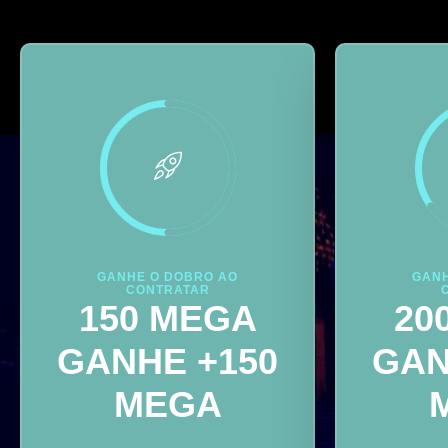
GANHE O DOBRO AO
GANH
CONTRATAR
150 MEGA
20
GANHE +150
GAN
MEGA