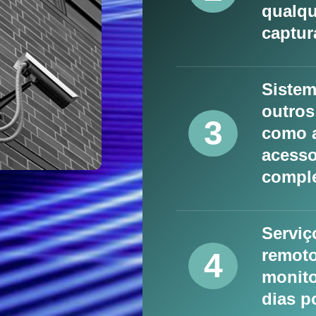
qualqu
captur
Sistem
outros
3
como a
acesso
comple
Serviç
remoto
4
monito
dias p