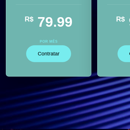
79.99
R$
R$
POR MÊS
Contratar