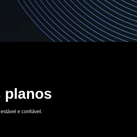
 planos
stável e confiável.