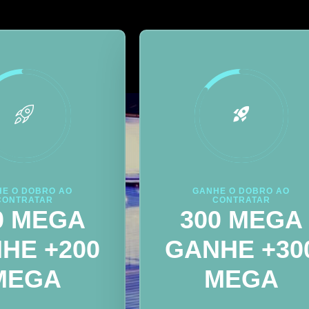
E O DOBRO AO
GANHE O DOBRO AO
CONTRATAR
CONTRATAR
0 MEGA
300 MEGA
HE +200
GANHE +30
MEGA
MEGA