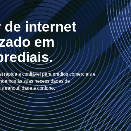
 de internet
izado em
prediais.
t rápida e confiável para prédios comerciais e
tendemos às suas necessidades de
s tranquilidade e conforto.